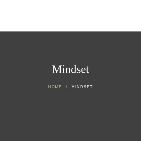
Home
Über uns
Store
Blog
Kontakt
Post von uns
Mindset
HOME
MINDSET