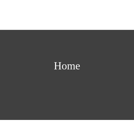
Home
Über uns
Store
Blog
Kontakt
Post von uns
Home