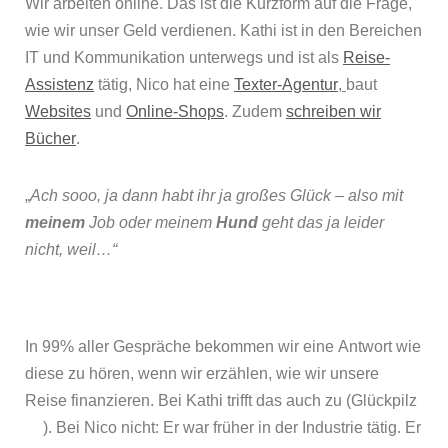
Wir arbeiten online. Das ist die Kurzform auf die Frage,
wie wir unser Geld verdienen. Kathi ist in den Bereichen
IT und Kommunikation unterwegs und ist als
Reise-
Assistenz
tätig, Nico hat eine
Texter-Agentur
,
baut
Websites
und
Online-Shops
. Zudem
schreiben wir
Bücher
.
„
Ach sooo, ja dann habt ihr ja großes Glück – also mit
meinem
Job oder meinem
Hund
geht das ja leider
nicht, weil…“
In 99% aller Gespräche bekommen wir eine Antwort wie
diese zu hören, wenn wir erzählen, wie wir unsere
Reise finanzieren. Bei Kathi trifft das auch zu (Glückpilz
). Bei Nico nicht: Er war früher in der Industrie tätig. Er