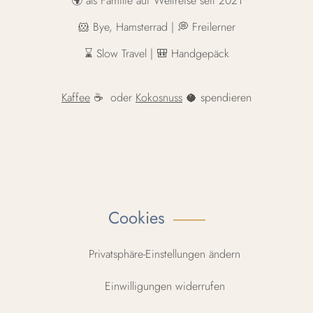
🌍 als Familie auf Weltreise seit 2021
🐹 Bye, Hamsterrad | 💭 Freilerner
⌛️ Slow Travel | 🎒 Handgepäck
Kaffee
☕ oder
Kokosnuss
🥥 spendieren
Cookies
Privatsphäre-Einstellungen ändern
Einwilligungen widerrufen