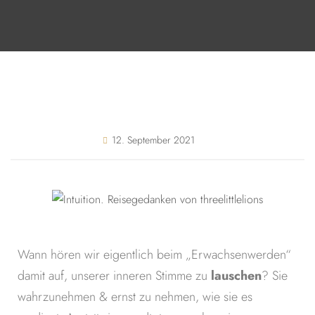
12. September 2021
Wann hören wir eigentlich beim „Erwachsenwerden“
damit auf, unserer inneren Stimme zu
lauschen
? Sie
wahrzunehmen & ernst zu nehmen, wie sie es