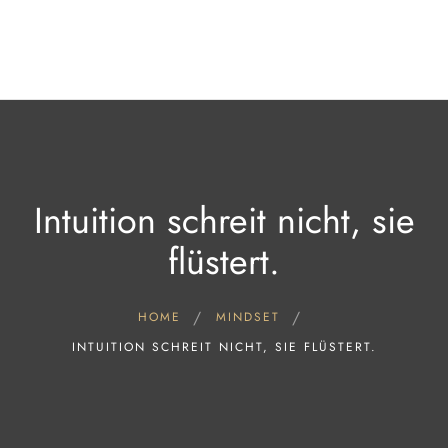
Home
Über uns
Store
Blog
Kontakt
Post von uns
Intuition schreit nicht, sie
flüstert.
HOME
MINDSET
INTUITION SCHREIT NICHT, SIE FLÜSTERT.