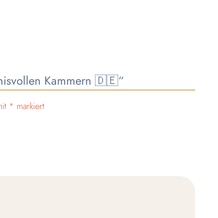
mnisvollen Kammern 🇩🇪“
mit
*
markiert