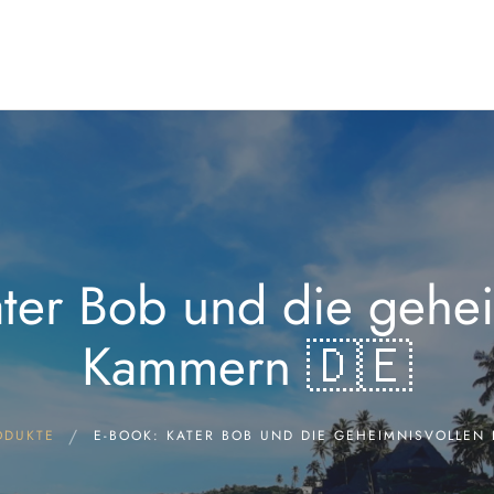
Home
Über uns
Store
Blog
Kontakt
Post von uns
ater Bob und die gehei
Kammern 🇩🇪
ODUKTE
E-BOOK: KATER BOB UND DIE GEHEIMNISVOLLEN 