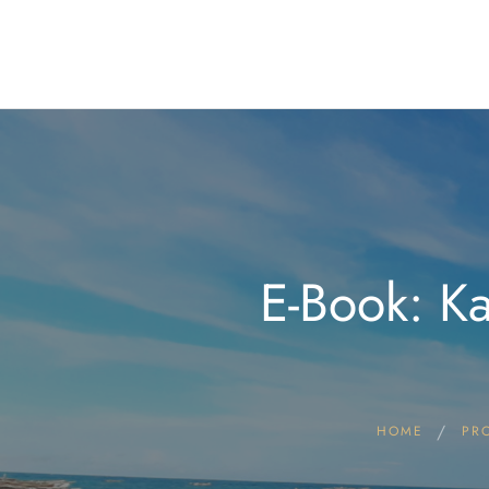
E-Book: K
HOME
PR