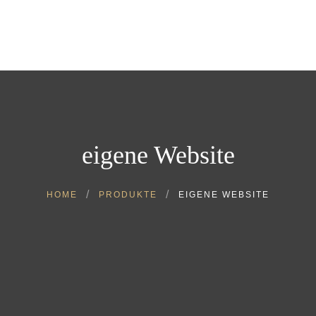
Home
Über uns
Store
Blog
Kontakt
Post von uns
eigene Website
HOME
PRODUKTE
EIGENE WEBSITE